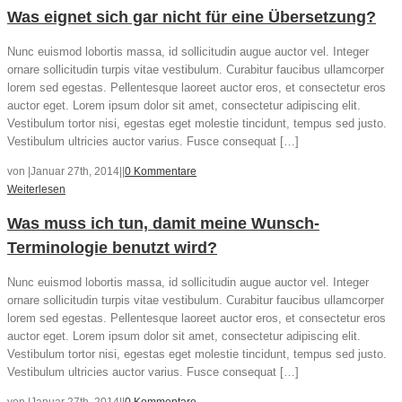
Was eignet sich gar nicht für eine Übersetzung?
Nunc euismod lobortis massa, id sollicitudin augue auctor vel. Integer
ornare sollicitudin turpis vitae vestibulum. Curabitur faucibus ullamcorper
lorem sed egestas. Pellentesque laoreet auctor eros, et consectetur eros
auctor eget. Lorem ipsum dolor sit amet, consectetur adipiscing elit.
Vestibulum tortor nisi, egestas eget molestie tincidunt, tempus sed justo.
Vestibulum ultricies auctor varius. Fusce consequat […]
von
|
Januar 27th, 2014
|
|
0 Kommentare
Weiterlesen
Was muss ich tun, damit meine Wunsch-
Terminologie benutzt wird?
Nunc euismod lobortis massa, id sollicitudin augue auctor vel. Integer
ornare sollicitudin turpis vitae vestibulum. Curabitur faucibus ullamcorper
lorem sed egestas. Pellentesque laoreet auctor eros, et consectetur eros
auctor eget. Lorem ipsum dolor sit amet, consectetur adipiscing elit.
Vestibulum tortor nisi, egestas eget molestie tincidunt, tempus sed justo.
Vestibulum ultricies auctor varius. Fusce consequat […]
von
|
Januar 27th, 2014
|
|
0 Kommentare