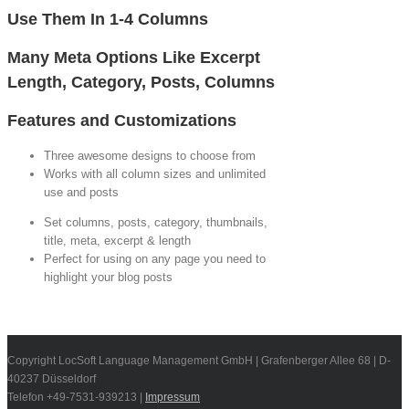
Use Them In 1-4 Columns
Many Meta Options Like Excerpt
Length, Category, Posts, Columns
Features and Customizations
Three awesome designs to choose from
Works with all column sizes and unlimited
use and posts
Set columns, posts, category, thumbnails,
title, meta, excerpt & length
Perfect for using on any page you need to
highlight your blog posts
Copyright LocSoft Language Management GmbH | Grafenberger Allee 68 | D-
40237 Düsseldorf
Telefon +49-7531-939213 |
Impressum